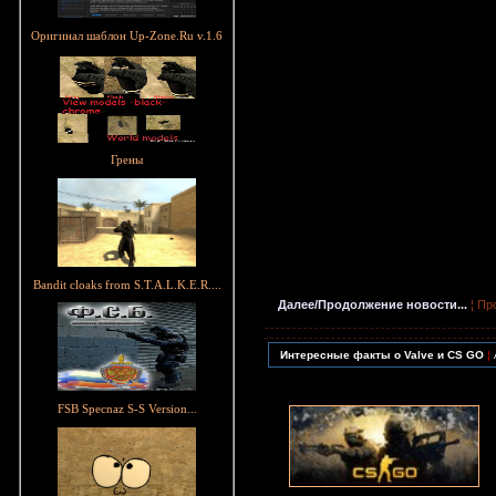
Оригинал шаблон Up-Zone.Ru v.1.6
Грены
Bandit cloaks from S.T.A.L.K.E.R....
Далее/Продолжение новости...
¦ Пр
Интересные факты о Valve и CS GO
¦
FSB Specnaz S-S Version...