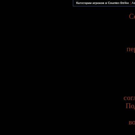
Категории игроков в Counter-Strike
¦
Ав
C
пе
сог
По
в