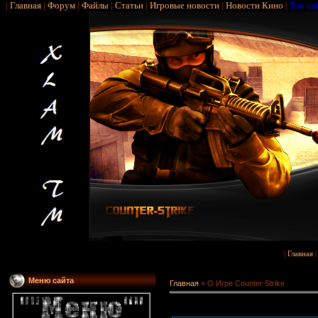
|
Главная
|
Форум
|
Файлы
|
Статьи
|
Игровые новости
|
Новости Кино
|
Топ са
|
Главная
Меню сайта
Главная
»
О Игре Counter Strike