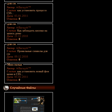
для css
Автор
: ☠Вагид☠™
Статья
:
как установить прицел в
CSS...
Дата
: 05.01.2011
Ответов
:
0
для css
Автор
: ☠Вагид☠™
Статья
:
Как забиндить кнопки на
запись демо
Дата
: 21.12.2010
Ответов
:
0
для css
Автор
: ☠Вагид☠™
Статья
:
Прикольные символы для
css
Дата
: 09.12.2010
Ответов
:
0
Мои статьи
Автор
: ☠Вагид☠™
Статья
:
как установить новый фон
меню в CSS...
Дата
: 05.01.2011
Ответов
:
0
Случайные Файлы