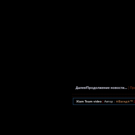
Далее/Продолжение новости...
¦ Пр
Xlam Team video
¦
Автор :
☠Вагид☠™