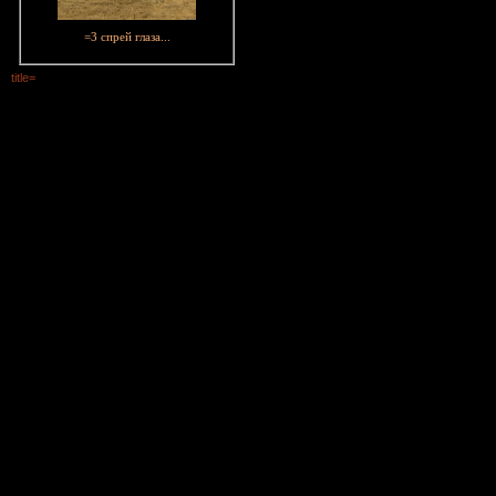
=3 спрей глаза...
title=