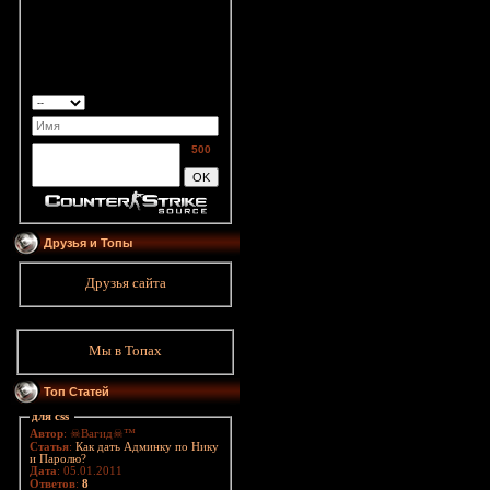
500
Друзья и Топы
Друзья сайта
Мы в Топах
Топ Статей
для css
Автор
: ☠Вагид☠™
Статья
:
Как дать Админку по Нику
и Паролю?
Дата
: 05.01.2011
Ответов
:
8