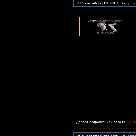
☆ Russian-Mafia | CS: GO ☆
¦
Автор :
☠
Далее/Продолжение новости...
¦ Пр
Пыль в натуральную величину
¦
Авто