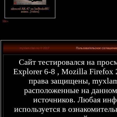
silenced AK-47 on ImBrokeRU
anims...[video]
title=
myxlam.clan.su © 2017
Пользовательское соглашени
Сайт тестировался на просм
Explorer 6-8 , Mozilla Firefo
права защищены, myxlam
расположенные на данном
источников. Любая информация представленная здесь,
используется в ознакомитель