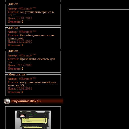
для css
Автор
: ☠Вагид☠™
Статья
:
как установить прицел в
CSS...
Дата
: 05.01.2011
Ответов
:
0
для css
Автор
: ☠Вагид☠™
Статья
:
Как забиндить кнопки на
запись демо
Дата
: 21.12.2010
Ответов
:
0
для css
Автор
: ☠Вагид☠™
Статья
:
Прикольные символы для
css
Дата
: 09.12.2010
Ответов
:
0
Мои статьи
Автор
: ☠Вагид☠™
Статья
:
как установить новый фон
меню в CSS...
Дата
: 05.01.2011
Ответов
:
0
Случайные Файлы