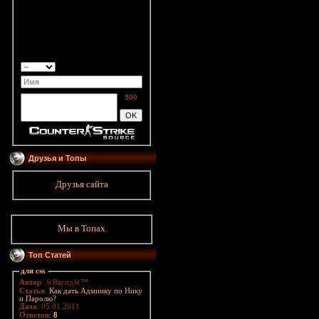
500
Друзья и Топы
Друзья сайта
Мы в Топах
Топ Статей
для css
Автор
: ☠Вагид☠™
Статья
:
Как дать Админку по Нику
и Паролю?
Дата
: 05.01.2011
Ответов
:
8