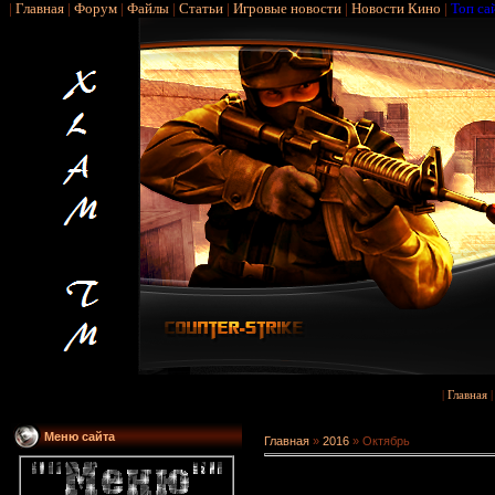
|
Главная
|
Форум
|
Файлы
|
Статьи
|
Игровые новости
|
Новости Кино
|
Топ са
|
Главная
Меню сайта
Главная
»
2016
»
Октябрь