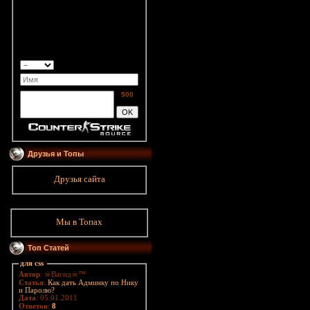
500
Друзья и Топы
Друзья сайта
Мы в Топах
Топ Статей
для css
Автор
: ☠Вагид☠™
Статья
:
Как дать Админку по Нику
и Паролю?
Дата
: 05.01.2011
Ответов
:
8