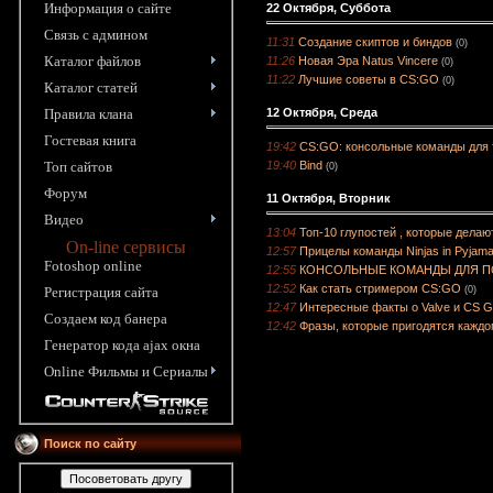
Информация o сайте
22 Октября, Суббота
Связь с админом
11:31
Создание скиптов и биндов
(0)
Каталог файлов
11:26
Новая Эра Natus Vincere
(0)
11:22
Лучшие советы в CS:GO
(0)
Каталог статей
Правила клана
12 Октября, Среда
Гостевая книга
19:42
CS:GO: консольные команды для 
Топ сайтов
19:40
Bind
(0)
Форум
11 Октября, Вторник
Видео
13:04
Топ-10 глупостей , которые делаю
On-line сервисы
12:57
Прицелы команды Ninjas in Pyjam
Fotoshop online
12:55
КОНСОЛЬНЫЕ КОМАНДЫ ДЛЯ П
12:52
Как стать стримером CS:GO
Pегистрация сайта
(0)
12:47
Интересные факты о Valve и CS 
Создаем код банера
12:42
Фразы, которые пригодятся каждо
Генератор кода ajax окна
Online Фильмы и Сериалы
Поиск по сайту