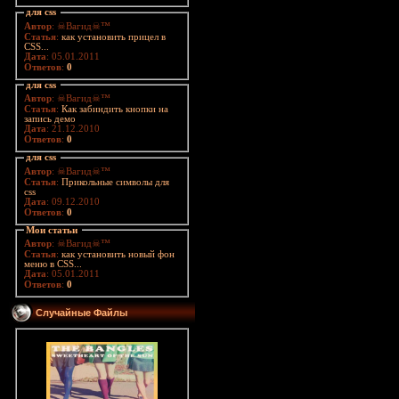
для css
Автор
: ☠Вагид☠™
Статья
:
как установить прицел в
CSS...
Дата
: 05.01.2011
Ответов
:
0
для css
Автор
: ☠Вагид☠™
Статья
:
Как забиндить кнопки на
запись демо
Дата
: 21.12.2010
Ответов
:
0
для css
Автор
: ☠Вагид☠™
Статья
:
Прикольные символы для
css
Дата
: 09.12.2010
Ответов
:
0
Мои статьи
Автор
: ☠Вагид☠™
Статья
:
как установить новый фон
меню в CSS...
Дата
: 05.01.2011
Ответов
:
0
Случайные Файлы