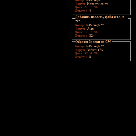
Автор
:
☠Вагид☠™
Форум
:
Новости сайта
Дата
: 27.07.2026
Ответов
:
4
Добавить новость, файл и т.д. в
ajax
Автор
:
☠Вагид☠™
Форум
:
Ajax
Дата
: 17.07.2026
Ответов
:
324
Образец Заявки на CW
Автор
:
☠Вагид☠™
Форум
:
Забить CW
Дата
: 30.04.2026
Ответов
:
8