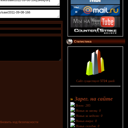
Статистика
Сайт существует
5724
дней
»
Зарег. на сайте
Всего: 285
Новых за месяц: 0
Новых за неделю: 0
Новых вчера: 0
Новых сегодня: 0