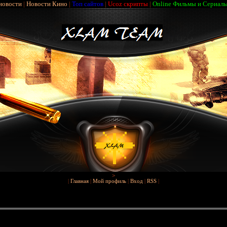
новости
|
Новости Кино
|
Топ сайтов
|
Ucoz скрипты
|
Online Фильмы и Сериал
>
|
Главная
|
Мой профиль
|
Вход
|
RSS
|