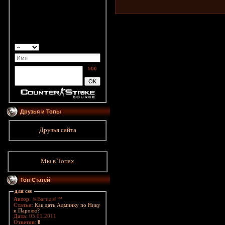
500
Друзья и Топы
Друзья сайта
Мы в Топах
Топ Статей
для css
Автор
: ☠Вагид☠™
Статья
:
Как дать Админку по Нику
и Паролю?
Дата
: 05.01.2011
Ответов
:
8