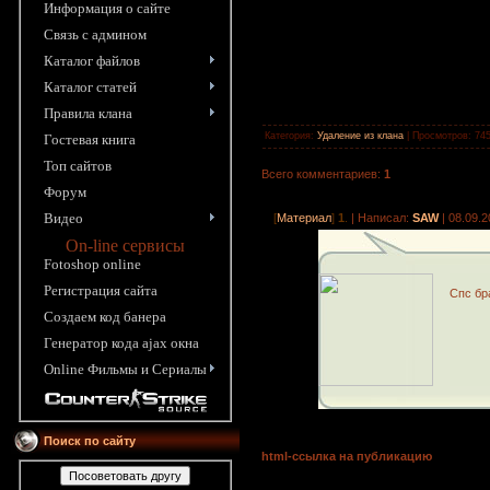
Информация o сайте
Связь с админом
Каталог файлов
Каталог статей
Правила клана
Категория
:
Удаление из клана
|
Просмотров
: 74
Гостевая книга
Топ сайтов
Всего комментариев
:
1
Форум
Видео
[
Материал
]
1
.
| Написал:
SAW
|
08.09.2
On-line сервисы
Fotoshop online
Pегистрация сайта
Спс бр
Создаем код банера
Генератор кода ajax окна
Online Фильмы и Сериалы
Поиск по сайту
html-cсылка на публикацию