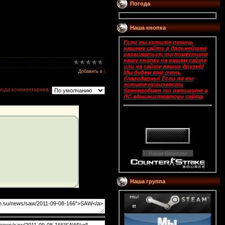
Погода
Наша кнопка
Если вы хотите помочь
нашему сайту в дальнейшем
развиваться, то поместите
нашу кнопку на вашем сайте
или на сайте ваших друзей!
Добавить в
|
Мы будем вам очень
благодарны! Если же вы
хотите произвести
вода комментариев:
баннеробмен то напишите в
ЛС администратору сайта
Наши баннеры
Нашa группa