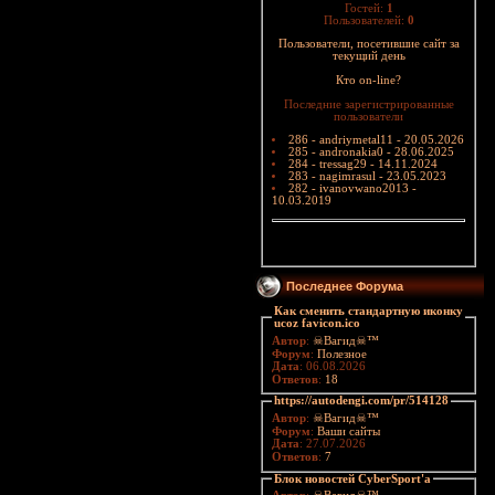
Гостей:
1
Пользователей:
0
Пользователи, посетившие сайт за
текущий день
Кто on-line?
Последние зарегистрированные
пользователи
286 - andriymetal11 - 20.05.2026
285 - andronakia0 - 28.06.2025
284 - tressag29 - 14.11.2024
283 - nagimrasul - 23.05.2023
282 - ivanovwano2013 -
10.03.2019
Последнее Форума
Как сменить стандартную иконку
ucoz favicon.ico
Автор
:
☠Вагид☠™
Форум
:
Полезное
Дата
: 06.08.2026
Ответов
:
18
https://autodengi.com/pr/514128
Автор
:
☠Вагид☠™
Форум
:
Ваши сайты
Дата
: 27.07.2026
Ответов
:
7
Блок новостей CyberSport'a