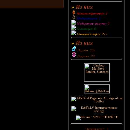
»
Из них
Администраторов: 1
Модераторов: 1
Модератор форума: 0
Хламовцев: 6
Обычных юзеров: 277
»
Из них
Парней: 265
Девушек: 20
Онлайн всего:
1