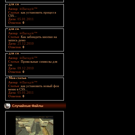
для css
Автор
: ☠Вагид☠™
Статья
:
как установить прицел в
CSS...
Дата
: 05.01.2011
Ответов
:
0
для css
Автор
: ☠Вагид☠™
Статья
:
Как забиндить кнопки на
запись демо
Дата
: 21.12.2010
Ответов
:
0
для css
Автор
: ☠Вагид☠™
Статья
:
Прикольные символы для
css
Дата
: 09.12.2010
Ответов
:
0
Мои статьи
Автор
: ☠Вагид☠™
Статья
:
как установить новый фон
меню в CSS...
Дата
: 05.01.2011
Ответов
:
0
Случайные Файлы