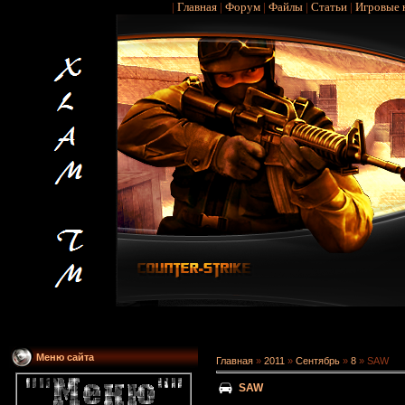
|
Главная
|
Форум
|
Файлы
|
Статьи
|
Игровые 
Меню сайта
Главная
»
2011
»
Сентябрь
»
8
» SAW
SAW