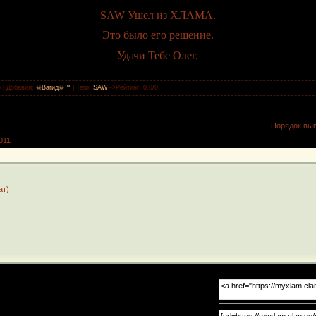
SAW Ушел из ХЛАМА.
Это было его решение.
Удачи Тебе Олег.
5 |
Добавил
:
☠Вагид☠™
|
Теги
:
SAW
-->Рейтинг
:
0.0
/
0
Порядок вы
011
ат)