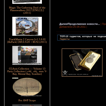
Magic The Gathering Duel of the
Planeswalkers 2012 [ENG] [L]
(2011)
Далее/Продолжение новости...
¦ Пр
Добавлено:25.08.2011 ¦
ТОП-10 гаджетов, которые не подеше
Гаджеты
TrackMania 2 Canyon [v1.3.0.0]
[RePack] [MULTi20 + RUS] (2011)
CGAxis Collection — Volume 13
Party Collection (.c4d, .obj, .max V-
Ray, Mental Ray, Scanline)
Pro AWP Scope