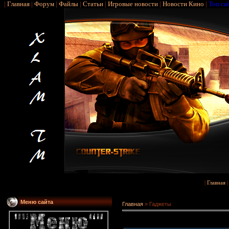
|
Главная
|
Форум
|
Файлы
|
Статьи
|
Игровые новости
|
Новости Кино
|
Топ са
|
Главная
Меню сайта
Главная
»
Гаджеты