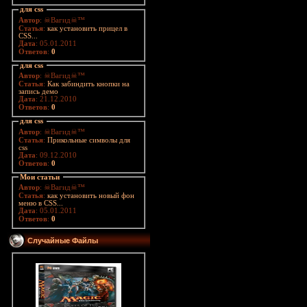
для css
Автор
: ☠Вагид☠™
Статья
:
как установить прицел в
CSS...
Дата
: 05.01.2011
Ответов
:
0
для css
Автор
: ☠Вагид☠™
Статья
:
Как забиндить кнопки на
запись демо
Дата
: 21.12.2010
Ответов
:
0
для css
Автор
: ☠Вагид☠™
Статья
:
Прикольные символы для
css
Дата
: 09.12.2010
Ответов
:
0
Мои статьи
Автор
: ☠Вагид☠™
Статья
:
как установить новый фон
меню в CSS...
Дата
: 05.01.2011
Ответов
:
0
Случайные Файлы