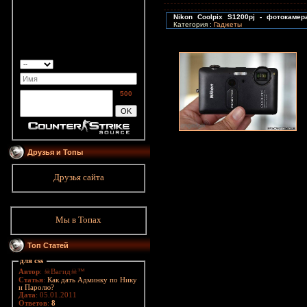
Nikon Coolpix S1200pj - фотокаме
Категория :
Гаджеты
500
Друзья и Топы
Друзья сайта
Мы в Топах
Топ Статей
для css
Автор
: ☠Вагид☠™
Статья
:
Как дать Админку по Нику
и Паролю?
Дата
: 05.01.2011
Ответов
:
8