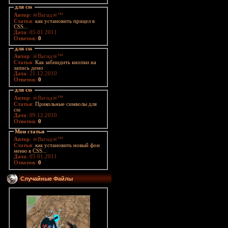
для css
Автор
: ☠Вагид☠™
Статья
:
как установить прицел в
CSS...
Дата
: 05.01.2011
Ответов
:
0
для css
Автор
: ☠Вагид☠™
Статья
:
Как забиндить кнопки на
запись демо
Дата
: 21.12.2010
Ответов
:
0
для css
Автор
: ☠Вагид☠™
Статья
:
Прикольные символы для
css
Дата
: 09.12.2010
Ответов
:
0
Мои статьи
Автор
: ☠Вагид☠™
Статья
:
как установить новый фон
меню в CSS...
Дата
: 05.01.2011
Ответов
:
0
Случайные Файлы