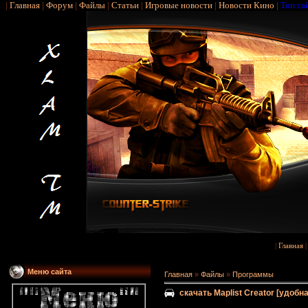
|
Главная
|
Форум
|
Файлы
|
Статьи
|
Игровые новости
|
Новости Кино
|
Топ са
|
Главная
Меню сайта
Главная
»
Файлы
»
Программы
скачать Maplist Creator [удобн