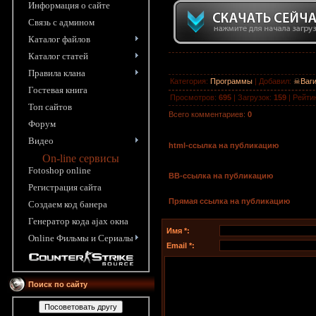
Информация o сайте
Связь с админом
Каталог файлов
Каталог статей
Правила клана
Категория
:
Программы
|
Добавил
:
☠Ваг
Гостевая книга
Просмотров
:
695
|
Загрузок
:
159
|
Рейти
Топ сайтов
Всего комментариев
:
0
Форум
Видео
html-cсылка на публикацию
On-line сервисы
Fotoshop online
BB-cсылка на публикацию
Pегистрация сайта
Прямая ссылка на публикацию
Создаем код банера
Генератор кода ajax окна
Имя *:
Online Фильмы и Сериалы
Email *:
Поиск по сайту