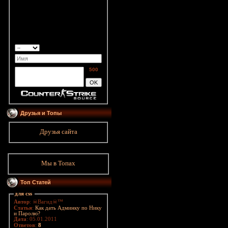
500
Друзья и Топы
Друзья сайта
Мы в Топах
Топ Статей
для css
Автор
: ☠Вагид☠™
Статья
:
Как дать Админку по Нику
и Паролю?
Дата
: 05.01.2011
Ответов
:
8