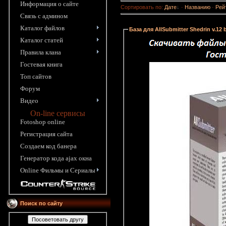
Информация o сайте
Сортировать по
:
Дате
·
Названию
·
Рей
Связь с админом
Каталог файлов
База для AllSubmitter Shedrin v.12 b
Каталог статей
Правила клана
Гостевая книга
Топ сайтов
Форум
Видео
On-line сервисы
Fotoshop online
Pегистрация сайта
Создаем код банера
Генератор кода ajax окна
Online Фильмы и Сериалы
Поиск по сайту