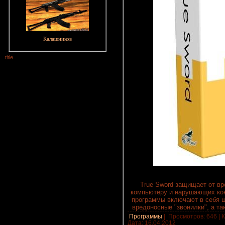
Калашников
title=
True Sword защищает от в
компьютеру и нарушающих ко
программы включают в себя ш
вредоносные "звонилки", а так
Программы
|
Просмотров: 646 | К
Дата:
16.04.2012