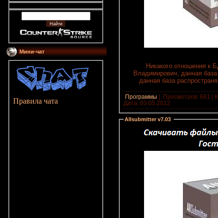
Мини-чат
Никакого отношения к Б
Владимирович, данная база 
данная база распростран
Программы
|
Просмотров: 661 | К
Правила чата
Дата:
03.05.2012
Allsubmitter v7.03
: