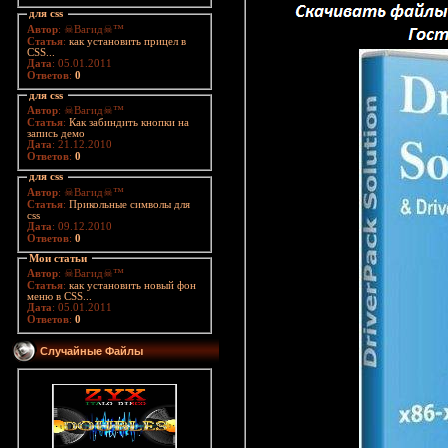
для css
Автор
: ☠Вагид☠™
Статья
:
как установить прицел в
CSS...
Дата
: 05.01.2011
Ответов
:
0
для css
Автор
: ☠Вагид☠™
Статья
:
Как забиндить кнопки на
запись демо
Дата
: 21.12.2010
Ответов
:
0
для css
Автор
: ☠Вагид☠™
Статья
:
Прикольные символы для
css
Дата
: 09.12.2010
Ответов
:
0
Мои статьи
Автор
: ☠Вагид☠™
Статья
:
как установить новый фон
меню в CSS...
Дата
: 05.01.2011
Ответов
:
0
Случайные Файлы