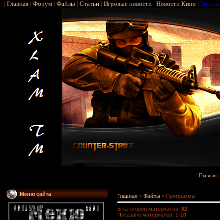
|
Главная
|
Форум
|
Файлы
|
Статьи
|
Игровые новости
|
Новости Кино
|
Топ са
|
Главная
Меню сайта
Главная
»
Файлы
» Программы
В категории материалов
:
82
Показано материалов
:
1-10