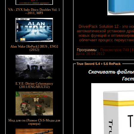
VA - ZYX Italo Disco Doubles Vol. 1
- 2011, MP3
DriverPack Solution 12 - это
автоматической установки дра
новых функций и оптимизиров
облегчает процесс переустан
Alan Wake [RePack] [RUS , ENG]
Программы
|
Просмотров: 749 | К
(2012)
Дата:
26.04.2012
True Sword 5.4 + 5.6 RePack
:
E.Y.E: Divine Cybermancy
(2011/ENG/MULTI2)
Мод для css (Разное CS:S-Моды для
сервера)