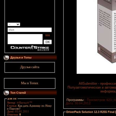
500
Друзья и Топы
Друзья сайта
Мы в Топах
AllSubmitter - профес
Полуавтоматическая и автома
информац
Топ Статей
для css
Программы
|
Просмотров: 823 | К
Автор
: ☠Вагид☠™
Дата:
30.04.2012
Статья
:
Как дать Админку по Нику
и Паролю?
Дата
: 05.01.2011
DriverPack Solution 12.3 R255 Final 
Ответов
:
8