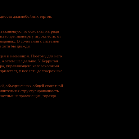
идность дальнобойных зергов.
ставляющую, то основная награда
тво для маневра у игрока есть: от
заданиях. В сочетании с системой
в хотя бы дважды.
цем и наемником. Поэтому для него
о, а затем шел дальше. У Керриган
ора, управляющего человеческими
прилетает, у нее есть долгосрочные
ссий, объединенных общей сюжетной
олнительная структурированность
 сюжетные направляющие, гораздо