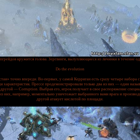
пгрейдов кружится голова. Зерглинги, вылупляющиеся из личинки в течение од
Do the evolution
стаи» точно впереди. Во-первых, у самой Керриган есть сразу четыре набора
и характеристик. Прессе продемонстрировали только два из них — один назыв
другой — Corruption. Выбрав его, игрок получает в свое распоряжение специ
из них, например, моментально уничтожает выбранного вами врага и производи
другой атакует кислотой по площади.