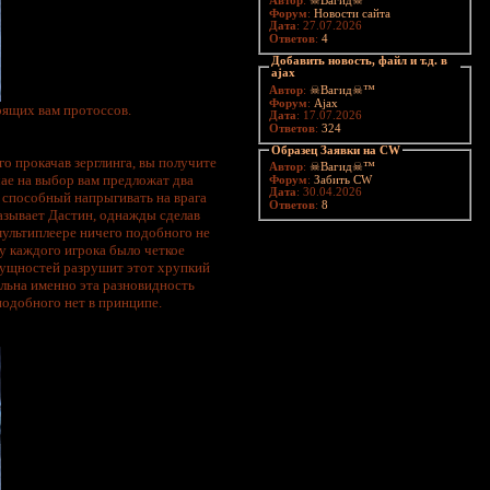
Автор
:
☠Вагид☠™
Форум
:
Новости сайта
Дата
: 27.07.2026
Ответов
:
4
Добавить новость, файл и т.д. в
ajax
Автор
:
☠Вагид☠™
Форум
:
Ajax
оящих вам протоссов.
Дата
: 17.07.2026
Ответов
:
324
Образец Заявки на CW
о прокачав зерглинга, вы получите
Автор
:
☠Вагид☠™
ае на выбор вам предложат два
Форум
:
Забить CW
Дата
: 30.04.2026
, способный напрыгивать на врага
Ответов
:
8
казывает Дастин, однажды сделав
мультиплеере ничего подобного не
 у каждого игрока было четкое
 сущностей разрушит этот хрупкий
ельна именно эта разновидность
подобного нет в принципе.