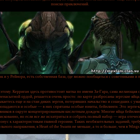
поиски приключений.
ак и у Рейнора, есть собственная база, где можно пообщаться с советниками и 
этому. Керриган здесь противостоит матка по имени За-Гара, сама желающая с
 ненасытной ордой, решается очень просто: по карте разбросаны зергские яйца
каетесь еще и на стаи диких зергов, потерявших начальство и сошедших с ума,
падаются и особые — в них спрятаны особые юниты, бейнлинги. Это зерги-ка
вников в округе концентрированным кислотным дождем. Многие яйца бейнлин
искованно, но если все же исхитриться и собрать полный набор — игра отеческ
онус к характеристикам главной героини. Таких необязательных заданий, тре
ьного напряжения, в Heart of the Swarm не меньше, а то и больше, чем в Wings o