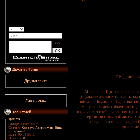
500
Друзья и Топы
У Керриган, к
Друзья сайта
Миссия на Чаре вся посвящена 
результате достанется власть над
Мы в Топах
победил. Помимо За-Гары, вы наты
минуты. Помимо обычных яиц, по
взрываются и обливают всех проти
Топ Статей
зергов, поэтому добывать их р
для css
завершении миссии выдаст б
Автор
: ☠Вагид☠™
дополнител
Статья
:
Как дать Админку по Нику
и Паролю?
Дата
: 05.01.2011
Ответов
:
8