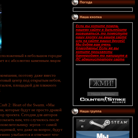
Погода
Наша кнопка
Если вы хотите помочь
нашему сайту в дальнейшем
развиваться, то поместите
нашу кнопку на вашем сайте
или на сайте ваших друзей!
Мы будем вам очень
благодарны! Если же вы
хотите произвести
расположенный в небольшом городке
баннеробмен то напишите в
ЛС администратору сайта
вает и с абсолютно каменным лицом
я компания, поэтому даже вместо
рговый центр под открытым небом,
ртзалом, площадкой для пляжного
.
Наши баннеры
raft 2: Heart of the Swarm. «Мы
и, которые будут не просто дракой
Нашa группa
ор проекта. Сегодня для авторов
ассказать нам, что случилось после
 повелительницу зергов — самой
ндинкой, что даже на вопрос, будут
ссеянно улыбаются и отвечают что-