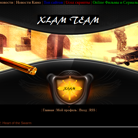
новости
|
Новости Кино
|
Топ сайтов
|
Ucoz скрипты
|
Online Фильмы и Сериал
>
|
Главная
|
Мой профиль
|
Вход
|
RSS
|
2: Heart of the Swarm