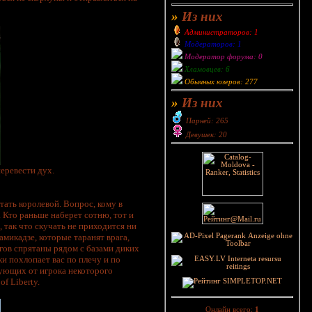
»
Из них
Администраторов: 1
Модераторов: 1
Модератор форума: 0
Хламовцев: 6
Обычных юзеров: 277
»
Из них
Парней: 265
Девушек: 20
перевести дух.
тать королевой. Вопрос, кому в
. Кто раньше наберет сотню, тот и
 так что скучать не приходится ни
микадзе, которые таранят врага,
гов спрятаны рядом с базами диких
и похлопает вас по плечу и по
бующих от игрока некоторого
f Liberty.
Онлайн всего:
1