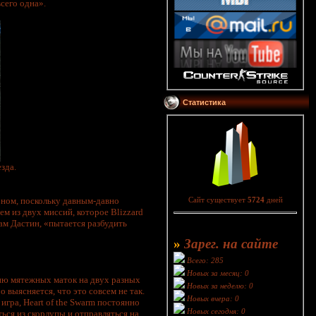
всего одна».
Статистика
зда.
рном, поскольку давным-давно
Сайт существует
5724
дней
м из двух миссий, которое Blizzard
ам Дастин, «пытается разбудить
»
Зарег. на сайте
Всего: 285
Новых за месяц: 0
нию мятежных маток на двух разных
Новых за неделю: 0
 выясняется, что это совсем не так.
Новых вчера: 0
игра, Heart of the Swarm постоянно
Новых сегодня: 0
ться из скорлупы и отправляться на