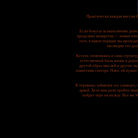
Практически каждая миссия б
Если бонусы за выполнение допо
предельно конкретна — новые юнит
того, в каком порядке вы проход
эволюции это дол
Кстати, поменялась и сама структ
естественной была жизнь в дороге
другой образ мыслей и другие з
планетами сектора. Плюс ей нужно 
В терминах геймплея это означает,
аркой. Хотя нам дали пройти лиш
пойдет игре на пользу. Все же 