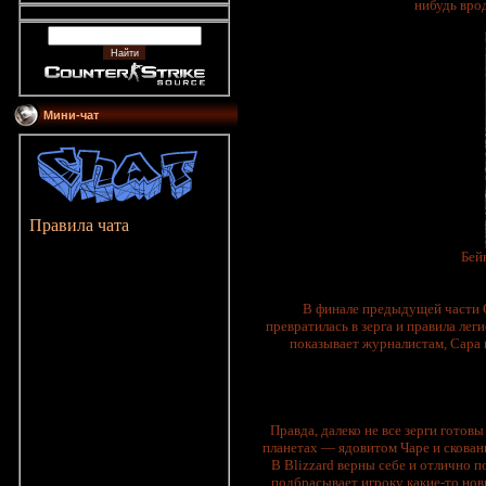
нибудь врод
Мини-чат
Правила чата
Бей
В финале предыдущей части С
превратилась в зерга и правила лег
показывает журналистам, Сара 
Правда, далеко не все зерги гото
планетах — ядовитом Чаре и скованн
В Blizzard верны себе и отлично п
подбрасывает игроку какие-то новы