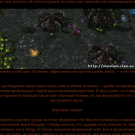
е «мы, конечно, об этом подумаем, но пока у нас такая миссия запланирована 
нлинги в действии. Особенно эффективны они против здания. Бабах — и нет гне
ара Керриган представала перед нами в облике человека — крайне нехаракте
ионами кровожадных тварей как полноправная королева. В пресс-демо, состояще
по-прежнему выглядит как вполне обычный человек, но, как формулирует это с
внутреннего зерга».
Королева говорит
вы принять королеву-урода, поэтому формально обе миссии посвящены усмире
ом вечной зимой Калдире. Сперва кажется, что задания очень похожи, но скоро
онимают, что в Wings of Liberty нащупали правильный темп. Как и предыдущая 
е ситуации, заставляет двигаться, не сидеть на месте, как можно чаще выбира