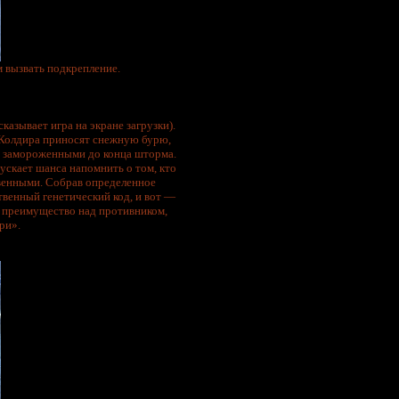
 вызвать подкрепление.
азывает игра на экране загрузки).
ы Колдира приносят снежную бурю,
, замороженными до конца шторма.
ускает шанса напомнить о том, кто
твенными. Собрав определенное
твенный генетический код, и вот —
 преимущество над противником,
ри».