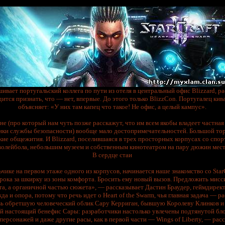
ивает португальский коллега по пути из отеля в центральный офис Blizzard, 
ится признать, что — нет, впервые. До этого только BlizzCon. Португалец ки
объясняет: «У них там капец что такое! Не офис, а целый кампус».
не (про который нам чуть позже расскажут, что им всем якобы владеет частна
ики службы безопасности) вообще мало достопримечательностей. Большой то
кие общежития. И Blizzard, поселившаяся в трех просторных корпусах со спо
волейбола, небольшим музеем и собственным кинотеатром на пару дюжин мест
В сердце стаи
чике на первом этаже одного из корпусов, начинается наше знакомство со StarC
рока за шкирку из зоны комфорта. Бросить ему новый вызов. Предложить мисси
та, а органичной частью сюжета», — рассказывает Дастин Браудер, геймдирект
да и опора, потому что речь идет о Heart of the Swarm, чья главная задача — р
овь обретшую человеческий облик Сару Керриган, бывшую Королеву Клинков и
ый настоящий бенефис Сары: разработчики настолько увлечены подтянутой бло
 персонажей и даже другие расы, как в первой части — Wings of Liberty, — ра