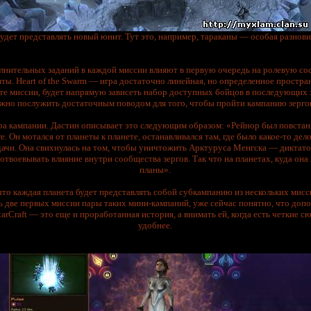
удет представлять новый юнит. Тут это, например, тараканы — особая разнов
лнительных заданий в каждой миссии влияют в первую очередь на ролевую со
ы. Heart of the Swarm — игра достаточно линейная, но определенное пространс
ите миссии, будет напрямую зависеть набор доступных бойцов в последующих 
жно послужить достаточным поводом для того, чтобы пройти кампанию зерго
ура кампании. Дастин описывает это следующим образом: «Рейнор был повстан
. Он мотался от планеты к планете, останавливался там, где было какое-то дел
адачи. Она свихнулась на том, чтобы уничтожить Арктуруса Менгска — диктат
отвоевывать влияние внутри сообщества зергов. Так что на планетах, куда она 
планы».
 что каждая планета будет представлять собой субкампанию из нескольких ми
ь две первых миссии пары таких мини-кампаний, уже сейчас понятно, что доп
StarCraft — это еще и проработанная история, а внимать ей, когда есть четкие
удобнее.