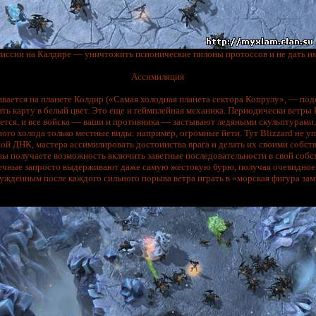
миссии на Калдире — уничтожить псионические пилоны протоссов и не дать им
Ассимиляция
вается на планете Колдир («Самая холодная планета сектора Копрулу», — подск
ть карту в белый цвет. Это еще и геймплейная механика. Периодически ветр
ется, и все войска — ваши и противника — застывают ледяными скульптурами
о холода только местные виды: например, огромные йети. Тут Blizzard не уп
ой ДНК, мастера ассимилировать достоинства врага и делать их своими собс
 вы получаете возможность включить заветные последовательности в свой собс
ечные запросто выдерживают даже самую жестокую бурю, получая очевидное
ужденным после каждого сильного порыва ветра играть в «морская фигура зам