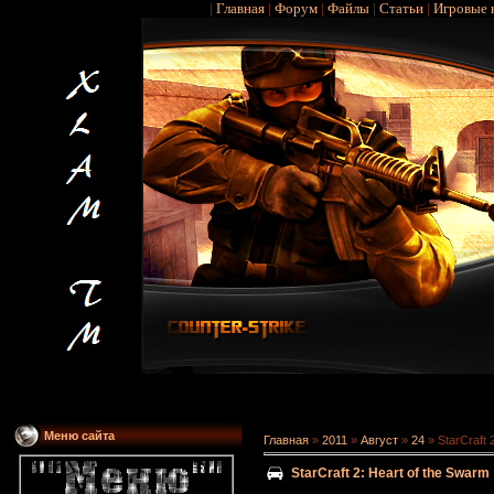
|
Главная
|
Форум
|
Файлы
|
Статьи
|
Игровые 
Меню сайта
Главная
»
2011
»
Август
»
24
» StarCraft 
StarCraft 2: Heart of the Swarm