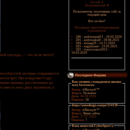
Гостей:
1
Пользователей:
0
Пользователи, посетившие сайт за
текущий день
Кто on-line?
Последние зарегистрированные
пользователи
286 - andriymetal11 - 20.05.2026
285 - andronakia0 - 28.06.2025
284 - tressag29 - 14.11.2024
283 - nagimrasul - 23.05.2023
282 - ivanovwano2013 -
10.03.2019
ной секунды, — это ли не мечта?
 способностей, которые открываются
Последнее Форума
ается Spec Ops и наделяет Сару
Как сменить стандартную иконку
альные приемы, рассчитанные на
ucoz favicon.ico
т вместо него двух зерглингов, а
Автор
:
☠Вагид☠™
Форум
:
Полезное
Дата
: 06.08.2026
Ответов
:
18
https://autodengi.com/pr/514128
Автор
:
☠Вагид☠™
Форум
:
Ваши сайты
Дата
: 27.07.2026
Ответов
:
7
Блок новостей CyberSport'a