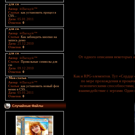
для css
Автор
: ☠Вагид☠™
Статья
:
как установить прицел в
CSS...
Дата
: 05.01.2011
Ответов
:
0
для css
Автор
: ☠Вагид☠™
Статья
:
Как забиндить кнопки на
запись демо
Дата
: 21.12.2010
Ответов
:
0
для css
От одного описания некоторых а
Автор
: ☠Вагид☠™
Статья
:
Прикольные символы для
css
Дата
: 09.12.2010
Ответов
:
0
Как и RPG-элементов. Тут «Сердце 
Мои статьи
по мере прохождения и прокачк
Автор
: ☠Вагид☠™
псионическими способностями, 
Статья
:
как установить новый фон
меню в CSS...
взаимодействие с зергами. Один 
Дата
: 05.01.2011
Ответов
:
0
Случайные Файлы