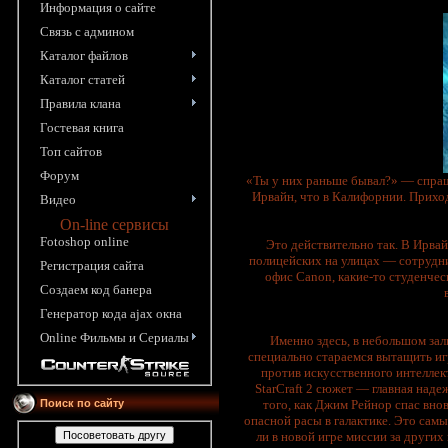
Информация o сайте
Связь с админом
Каталог файлов
Каталог статей
Правила клана
Гостевая книга
Топ сайтов
Форум
«Ты у них раньше бывал?» — спраш
Ирвайн, что в Калифорнии. Приход
Видео
On-line сервисы
Fotoshop online
Это действительно так. В Ирвай
полицейских на улицах — сотрудн
Pегистрация сайта
офис Canon, какие-то студенчес
Создаем код банера
Генератор кода ajax окна
Online Фильмы и Сериалы
Именно здесь, в небольшом заль
специально стараемся вытащить иг
против искусственного интеллек
StarCraft 2 сюжет — главная надеж
того, как Джим Рейнор спас вн
Поиск по сайту
опасной расы в галактике. Это сам
ли в новой игре миссии за других