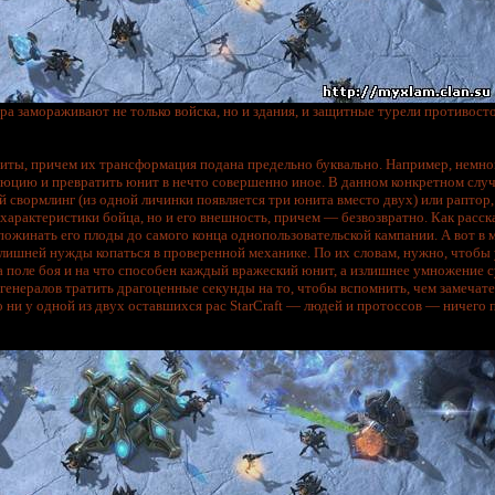
а замораживают не только войска, но и здания, и защитные турели противост
иты, причем их трансформация подана предельно буквально. Например, немног
юцию и превратить юнит в нечто совершенно иное. В данном конкретном случ
 свормлинг (из одной личинки появляется три юнита вместо двух) или раптор
 характеристики бойца, но и его внешность, причем — безвозвратно. Как расс
ожинать его плоды до самого конца однопользовательской кампании. А вот в 
ез лишней нужды копаться в проверенной механике. По их словам, нужно, чтобы
а поле боя и на что способен каждый вражеский юнит, а излишнее умножение
 генералов тратить драгоценные секунды на то, чтобы вспомнить, чем замечат
о ни у одной из двух оставшихся рас StarCraft — людей и протоссов — ничего 