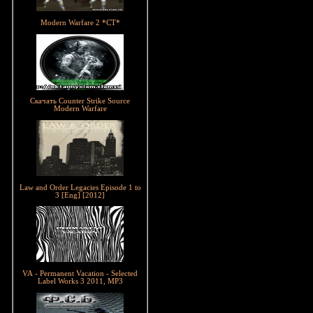
Modern Warfare 2 *CT*
Скачать Counter Strike Source
Modern Warfare
Law and Order Legacies Episode 1 to
3 [Eng] [2012]
VA - Permanent Vacation - Selected
Label Works 3 2011, MP3