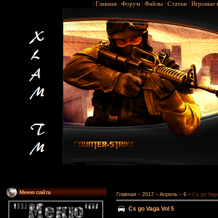
|
Главная
|
Форум
|
Файлы
|
Статьи
|
Игровые 
Меню сайта
Главная
»
2017
»
Апрель
»
6
» Cs go Vaga
Cs go Vaga Vol 5