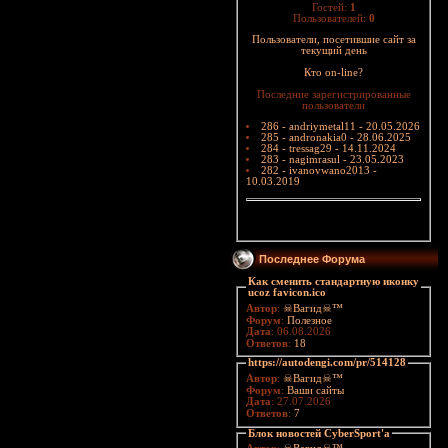
Гостей:
1
Пользователей:
0
Пользователи, посетившие сайт за
текущий день
Кто on-line?
Последние зарегистрированные
пользователи
286 - andriymetal11 - 20.05.2026
285 - andronakia0 - 28.06.2025
284 - tressag29 - 14.11.2024
283 - nagimrasul - 23.05.2023
282 - ivanovwano2013 -
10.03.2019
Последнее Форума
Как сменить стандартную иконку
ucoz favicon.ico
Автор
:
☠Вагид☠™
Форум
:
Полезное
Дата
: 06.08.2026
Ответов
:
18
https://autodengi.com/pr/514128
Автор
:
☠Вагид☠™
Форум
:
Ваши сайты
Дата
: 27.07.2026
Ответов
:
7
Блок новостей CyberSport'a