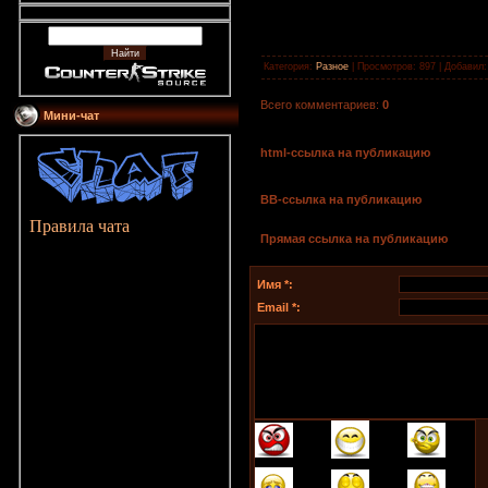
Категория
:
Разное
|
Просмотров
: 897 |
Добавил
Всего комментариев
:
0
Мини-чат
html-cсылка на публикацию
BB-cсылка на публикацию
Правила чата
Прямая ссылка на публикацию
Имя *:
Email *: