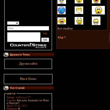
Все смайлы
500
Код *:
Друзья и Топы
Друзья сайта
Мы в Топах
Топ Статей
для css
Автор
: ☠Вагид☠™
Статья
:
Как дать Админку по Нику
и Паролю?
Дата
: 05.01.2011
Ответов
:
8