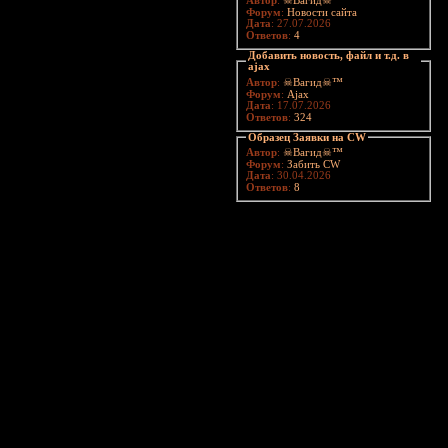
Автор
:
☠Вагид☠™
Форум
:
Новости сайта
Дата
: 27.07.2026
Ответов
:
4
Добавить новость, файл и т.д. в
ajax
Автор
:
☠Вагид☠™
Форум
:
Ajax
Дата
: 17.07.2026
Ответов
:
324
Образец Заявки на CW
Автор
:
☠Вагид☠™
Форум
:
Забить CW
Дата
: 30.04.2026
Ответов
:
8