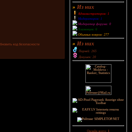
»
Из них
Администраторов: 1
Модераторов: 1
Модератор форума: 0
Хламовцев: 6
Обычных юзеров: 277
»
Из них
Парней: 265
Девушек: 20
Онлайн всего:
1