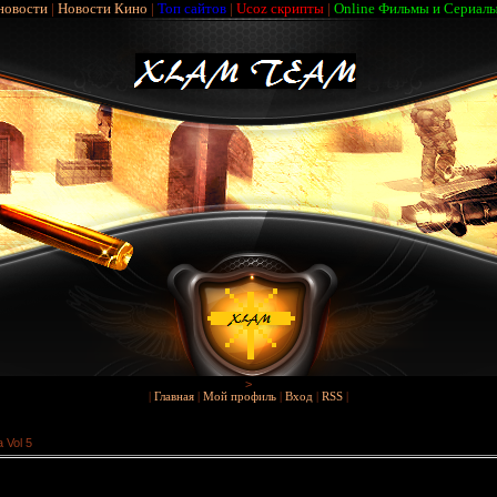
новости
|
Новости Кино
|
Топ сайтов
|
Ucoz скрипты
|
Online Фильмы и Сериал
>
|
Главная
|
Мой профиль
|
Вход
|
RSS
|
 Vol 5