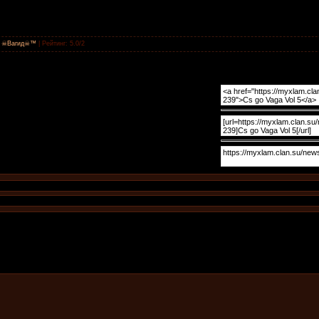
:
☠Вагид☠™
|
Рейтинг
:
5.0
/
2