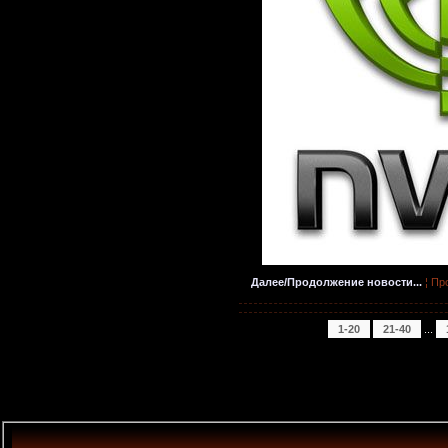
Далее/Продолжение новости...
¦ Пр
1-20
21-40
...