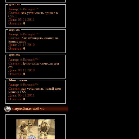
для css
Автор
: ☠Вагид☠™
Статья
:
как установить прицел в
CSS...
Дата
: 05.01.2011
Ответов
:
0
для css
Автор
: ☠Вагид☠™
Статья
:
Как забиндить кнопки на
запись демо
Дата
: 21.12.2010
Ответов
:
0
для css
Автор
: ☠Вагид☠™
Статья
:
Прикольные символы для
css
Дата
: 09.12.2010
Ответов
:
0
Мои статьи
Автор
: ☠Вагид☠™
Статья
:
как установить новый фон
меню в CSS...
Дата
: 05.01.2011
Ответов
:
0
Случайные Файлы