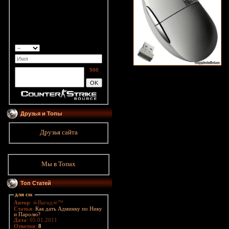
500
Друзья и Топы
Друзья сайта
Мы в Топах
Топ Статей
для css
Автор
: ☠Вагид☠™
Статья
:
Как дать Админку по Нику
и Паролю?
Дата
: 05.01.2011
Ответов
:
8