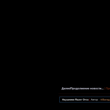
Далее/Продолжение новости...
¦ Пр
Наушники Razer Orca
¦
Автор :
☠Ваги