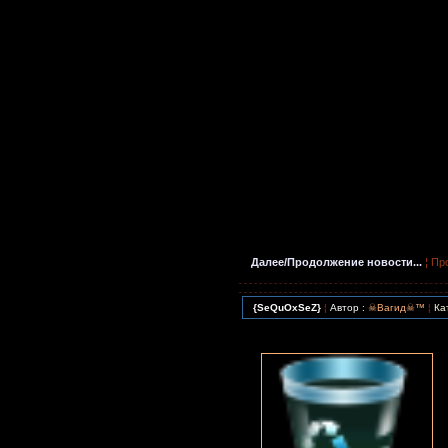
Далее/Продолжение новости...
¦ Пр
{SeQuOxSeZ}
¦
Автор :
☠Вагид☠™
¦
Ка