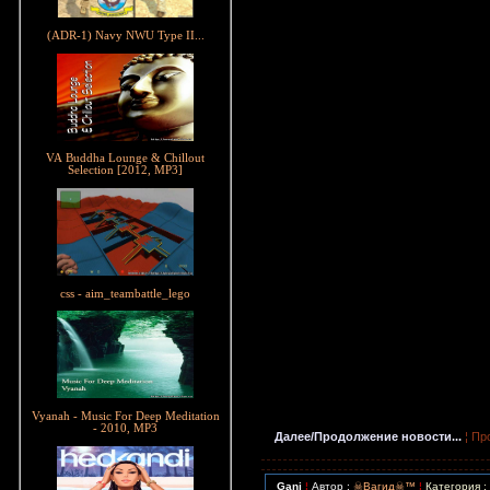
(ADR-1) Navy NWU Type II...
VA Buddha Lounge & Chillout
Selection [2012, MP3]
css - aim_teambattle_lego
Vyanah - Music For Deep Meditation
- 2010, MP3
Далее/Продолжение новости...
¦ Пр
Ganj
¦
Автор :
☠Вагид☠™
¦
Категория :