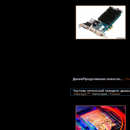
Далее/Продолжение новости...
¦ Пр
Система оптической передачи данных
☠Вагид☠™
¦
Категория :
Разное