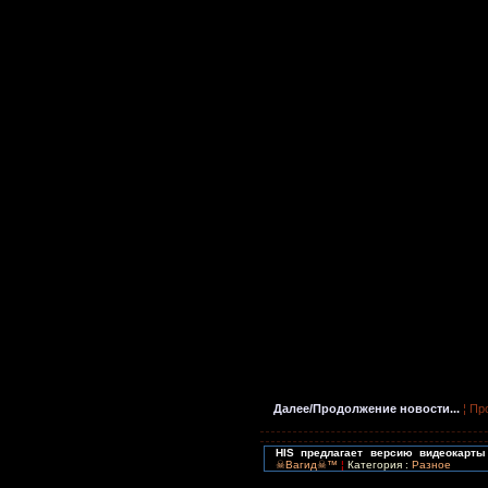
Далее/Продолжение новости...
¦ Пр
HIS предлагает версию видеокарт
☠Вагид☠™
¦
Категория :
Разное