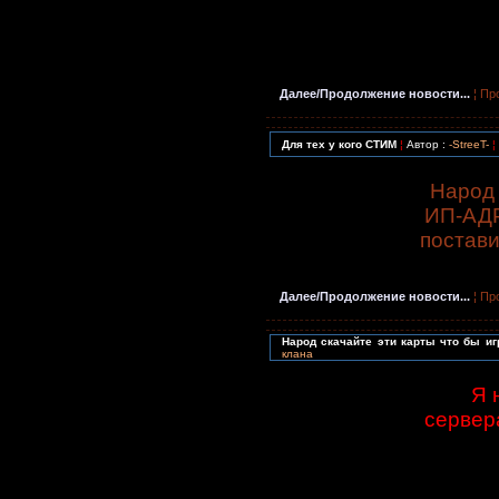
Далее/Продолжение новости...
¦ Пр
Для тех у кого СТИМ
¦
Автор :
-StreeT-
¦
Народ 
ИП-АДР
постави
Далее/Продолжение новости...
¦ Пр
Народ скачайте эти карты что бы и
клана
Я 
сервера