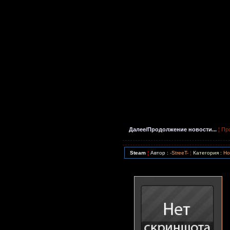
Далее/Продолжение новости...
¦ Пр
Steam
¦
Автор :
-StreeT-
¦
Категория :
Но