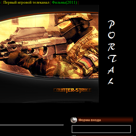
ы
|
Первый игровой телеканал
|
Фильмы(2011)
|
Форма входа