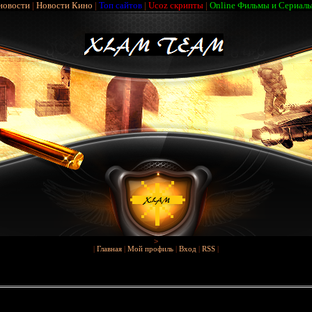
новости
|
Новости Кино
|
Топ сайтов
|
Ucoz скрипты
|
Online Фильмы и Сериал
>
|
Главная
|
Мой профиль
|
Вход
|
RSS
|