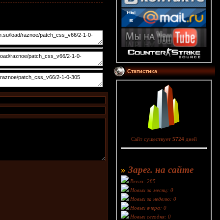
Статистика
Сайт существует
5724
дней
»
Зарег. на сайте
Всего: 285
Новых за месяц: 0
Новых за неделю: 0
Новых вчера: 0
Новых сегодня: 0