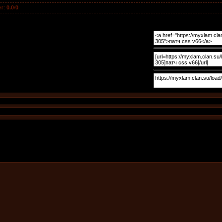
нг
:
0.0
/
0