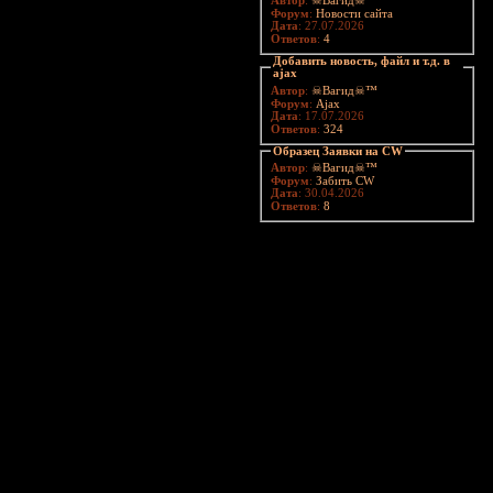
Автор
:
☠Вагид☠™
Форум
:
Новости сайта
Дата
: 27.07.2026
Ответов
:
4
Добавить новость, файл и т.д. в
ajax
Автор
:
☠Вагид☠™
Форум
:
Ajax
Дата
: 17.07.2026
Ответов
:
324
Образец Заявки на CW
Автор
:
☠Вагид☠™
Форум
:
Забить CW
Дата
: 30.04.2026
Ответов
:
8