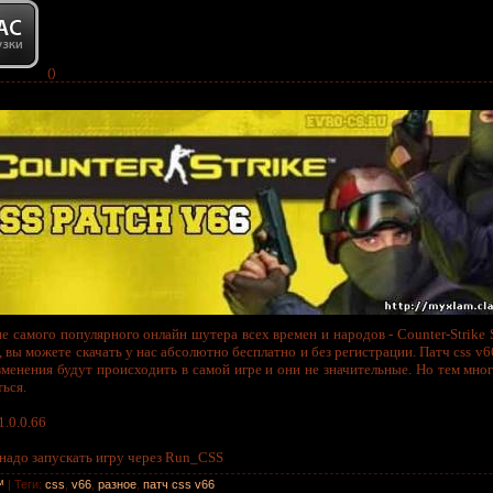
()
 самого популярного онлайн шутера всех времен и народов - Counter-Strike 
, вы можете скачать у нас абсолютно бесплатно и без регистрации. Патч css v6
Изменения будут происходить в самой игре и они не значительные. Но тем м
ься.
1.0.0.66
надо запускать игру через Run_CSS
™
|
Теги
:
css
,
v66
,
разное
,
патч css v66