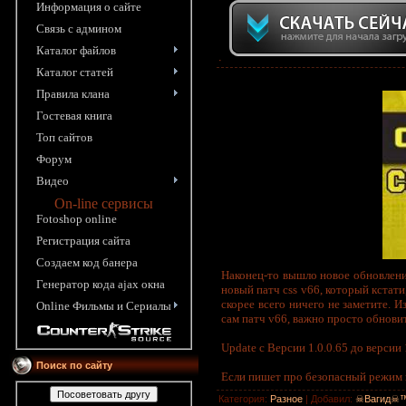
Информация o сайте
Связь с админом
Каталог файлов
·
Каталог статей
Правила клана
Гостевая книга
Топ сайтов
Форум
Видео
On-line сервисы
Fotoshop online
Pегистрация сайта
Создаем код банера
Наконец-то вышло новое обновление
Генератор кода ajax окна
новый патч css v66, который кстати
скорее всего ничего не заметите. 
Online Фильмы и Сериалы
сам патч v66, важно просто обновит
Update с Версии 1.0.0.65 до версии 
Поиск по сайту
Если пишет про безопасный режим 
Категория
:
Разное
|
Добавил
:
☠Вагид☠