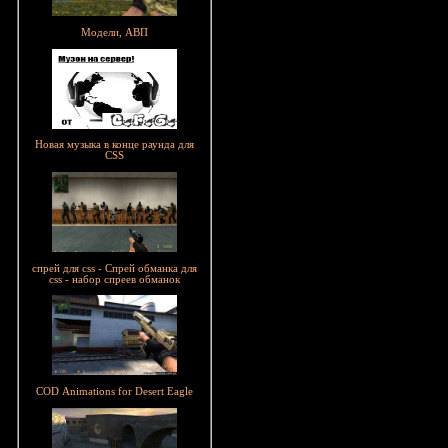
Модели, АВП
Новая музыка в конце раунда для
CSS
спрей для css - Спрей обманка для
css - набор спреев обманок
COD Animations for Desert Eagle