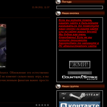
Погода
21.09.2011, 11:37
Наша кнопка
Если вы хотите помочь
нашему сайту в дальнейшем
развиваться, то поместите
нашу кнопку на вашем сайте
или на сайте ваших друзей!
Мы будем вам очень
благодарны! Если же вы
хотите произвести
баннеробмен то напишите в
ЛС администратору сайта
Source. Обновление это естественно
Наши баннеры
6 не изменит сильно вашу игру, и вы
ногочисленным фанатам важно просто
Нашa группa