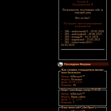
Гостей:
1
Пользователей:
0
Пользователи, посетившие сайт за
текущий день
Кто on-line?
Последние зарегистрированные
пользователи
286 - andriymetal11 - 20.05.2026
285 - andronakia0 - 28.06.2025
284 - tressag29 - 14.11.2024
283 - nagimrasul - 23.05.2023
282 - ivanovwano2013 -
10.03.2019
Последнее Форума
Как сменить стандартную иконку
ucoz favicon.ico
Автор
:
☠Вагид☠™
Форум
:
Полезное
Дата
: 06.08.2026
Ответов
:
18
https://autodengi.com/pr/514128
Автор
:
☠Вагид☠™
Форум
:
Ваши сайты
Дата
: 27.07.2026
Ответов
:
7
Блок новостей CyberSport'a