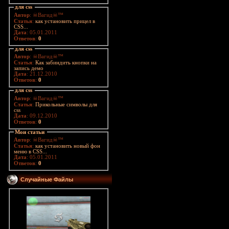
для css
Автор
: ☠Вагид☠™
Статья
:
как установить прицел в
CSS...
Дата
: 05.01.2011
Ответов
:
0
для css
Автор
: ☠Вагид☠™
Статья
:
Как забиндить кнопки на
запись демо
Дата
: 21.12.2010
Ответов
:
0
для css
Автор
: ☠Вагид☠™
Статья
:
Прикольные символы для
css
Дата
: 09.12.2010
Ответов
:
0
Мои статьи
Автор
: ☠Вагид☠™
Статья
:
как установить новый фон
меню в CSS...
Дата
: 05.01.2011
Ответов
:
0
Случайные Файлы