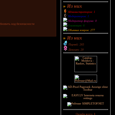
»
Из них
Администраторов: 1
Модераторов: 1
Модератор форума: 0
Хламовцев: 6
Обычных юзеров: 277
»
Из них
Парней: 265
Девушек: 20
Онлайн всего:
1