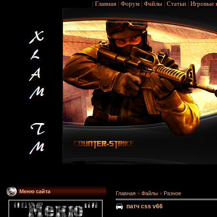
|
Главная
|
Форум
|
Файлы
|
Статьи
|
Игровые 
Меню сайта
Главная
»
Файлы
»
Разное
патч css v66