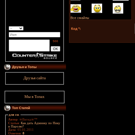
Все смайлы
Код *:
500
Друзья и Топы
Друзья сайта
Мы в Топах
Топ Статей
для css
Автор
: ☠Вагид☠™
Статья
:
Как дать Админку по Нику
и Паролю?
Дата
: 05.01.2011
Ответов
:
8