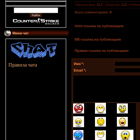
Просмотров
:
617
|
Загрузок
:
233
|
Рейти
Всего комментариев
:
0
html-cсылка на публикацию
Мини-чат
BB-cсылка на публикацию
Прямая ссылка на публикацию
Имя *:
Правила чата
Email *: