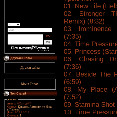
01. New Life (Hel
02. Stronger T
Remix) (8:32)
03. Imminence 
(7:35)
500
04. Time Pressure
05. Princess (Sta
06. Chasing Dr
Друзья и Топы
(7:36)
Друзья сайта
07. Beside The 
(6:59)
Мы в Топах
08. My Place (A
Топ Статей
(7:52)
для css
09. Stamina Shot 
Автор
: ☠Вагид☠™
Статья
:
Как дать Админку по Нику
и Паролю?
10. Time Pressur
Дата
: 05.01.2011
Ответов
:
8