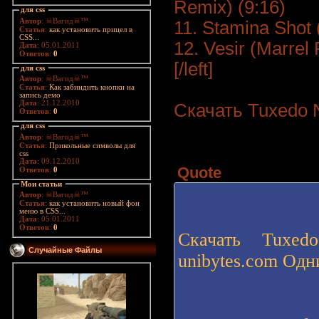
Remix) (9:16)
для css
Автор
: ☠Вагид☠™
11. Stamina Shot 
Статья
:
как установить прицел в
CSS...
12. Vesir (Marrel
Дата
: 05.01.2011
Ответов
:
0
[/left]
для css
Автор
: ☠Вагид☠™
Статья
:
Как забиндить кнопки на
запись демо
Дата
: 21.12.2010
Скачать Tuxedo 
Ответов
:
0
для css
Автор
: ☠Вагид☠™
Статья
:
Прикольные символы для
css
Дата
: 09.12.2010
Quote
Ответов
:
0
Мои статьи
Автор
: ☠Вагид☠™
Статья
:
как установить новый фон
меню в CSS...
Дата
: 05.01.2011
Ответов
:
0
Скачать Tuxe
Случайные Файлы
unibytes.com Од