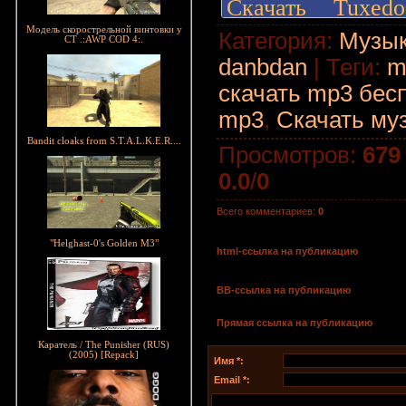
Скачать Tuxe
gigabase.com Од
Модель скорострельной винтовки у
Категория
:
Музы
CT .:AWP COD 4:.
danbdan
|
Теги
:
m
скачать mp3 бес
Скачать Tuxe
mp3
,
Скачать му
share4web.com О
Bandit cloaks from S.T.A.L.K.E.R....
Просмотров
:
679
0.0
/
0
Всего комментариев
:
0
Скачать Tuxe
"Helghast-0's Golden M3"
depositfiles.com
html-cсылка на публикацию
BB-cсылка на публикацию
Прямая ссылка на публикацию
Скачать Tuxe
Каратель / The Punisher (RUS)
turbobit.net Одн
(2005) [Repack]
Имя *:
Email *: