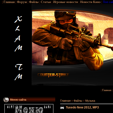
|
Главная
|
Форум
|
Файлы
|
Статьи
|
Игровые новости
|
Новости Кино
|
Топ са
|
Главная
Меню сайта
Главная
»
Файлы
»
Музыка
Tuxedo New 2012, MP3