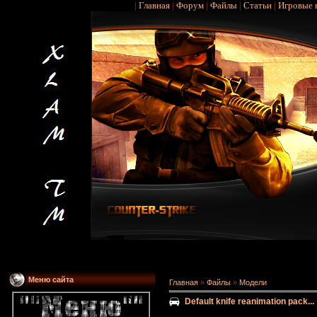
|
Главная
|
Форум
|
Файлы
|
Статьи
|
Игровые 
Меню сайта
Главная
»
Файлы
»
Модели
Default knife reanimation pack...