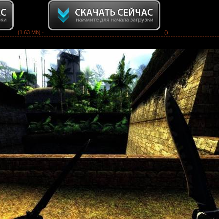
(1.63 Mb) ·
()