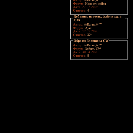
Автор
:
☠Вагид☠™
Форум
:
Новости сайта
Дата
: 27.07.2026
Ответов
:
4
Добавить новость, файл и т.д. в
ajax
Автор
:
☠Вагид☠™
Форум
:
Ajax
Дата
: 17.07.2026
Ответов
:
324
Образец Заявки на CW
Автор
:
☠Вагид☠™
Форум
:
Забить CW
Дата
: 30.04.2026
Ответов
:
8