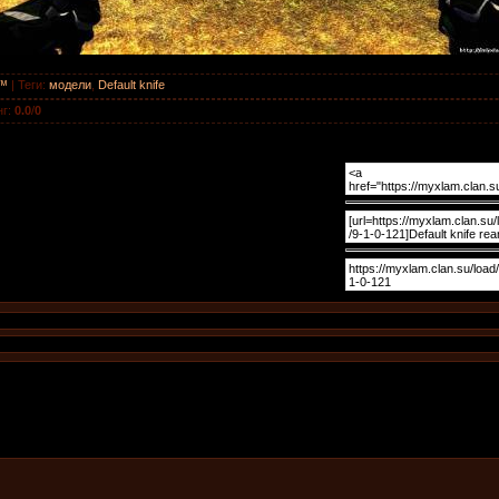
™
|
Теги
:
модели
,
Default knife
нг
:
0.0
/
0