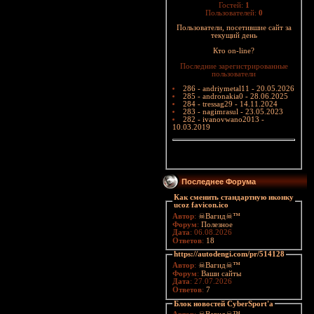
Гостей:
1
Пользователей:
0
Пользователи, посетившие сайт за
текущий день
Кто on-line?
Последние зарегистрированные
пользователи
286 - andriymetal11 - 20.05.2026
285 - andronakia0 - 28.06.2025
284 - tressag29 - 14.11.2024
283 - nagimrasul - 23.05.2023
282 - ivanovwano2013 -
10.03.2019
Последнее Форума
Как сменить стандартную иконку
ucoz favicon.ico
Автор
:
☠Вагид☠™
Форум
:
Полезное
Дата
: 06.08.2026
Ответов
:
18
https://autodengi.com/pr/514128
Автор
:
☠Вагид☠™
Форум
:
Ваши сайты
Дата
: 27.07.2026
Ответов
:
7
Блок новостей CyberSport'a