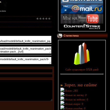
Статистика
Сайт существует
5723
дней
»
Зарег. на сайте
Всего: 285
Новых за месяц: 0
Новых за неделю: 0
Новых вчера: 0
Новых сегодня: 0