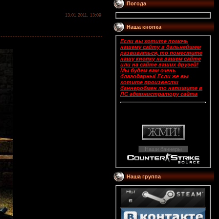
Погода
13.01.2011, 13:09
Наша кнопка
Если вы хотите помочь
нашему сайту в дальнейшем
развиваться, то поместите
нашу кнопку на вашем сайте
или на сайте ваших друзей!
Мы будем вам очень
благодарны! Если же вы
хотите произвести
баннеробмен то напишите в
ЛС администратору сайта
Наши баннеры
Нашa группa