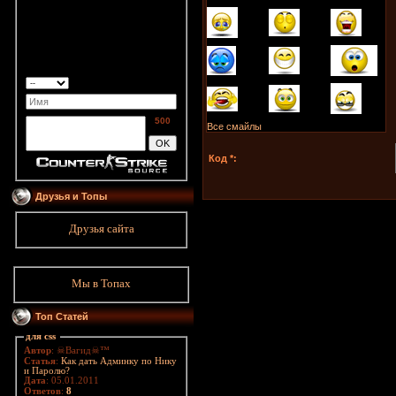
500
Все смайлы
Код *:
Друзья и Топы
Друзья сайта
Мы в Топах
Топ Статей
для css
Автор
: ☠Вагид☠™
Статья
:
Как дать Админку по Нику
и Паролю?
Дата
: 05.01.2011
Ответов
:
8