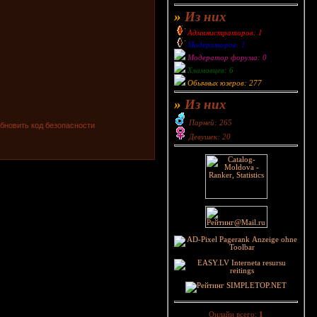
»
Из них
Администраторов: 1
Модераторов: 1
Модератор форума: 0
Хламовцев: 6
Обычных юзеров: 277
»
Из них
Парней: 265
Девушек: 20
Онлайн всего:
1