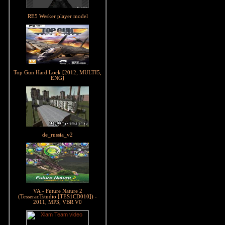
RE5 Wesker player model
Top Gun Hard Lock [2012, MULTI5,
ENG]
de_russia_v2
VA - Future Nature 2
(TesseracTstudio [TES1CD010]) -
2011, MP3, VBR V0