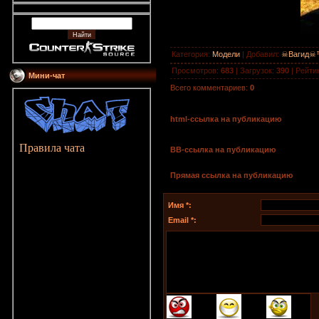
Категория
:
Модели
|
Добавил
:
☠Вагид☠
Просмотров
:
683
|
Загрузок
:
390
|
Рейти
Мини-чат
Всего комментариев
:
0
html-cсылка на публикацию
Правила чата
BB-cсылка на публикацию
Прямая ссылка на публикацию
Имя *:
Email *: