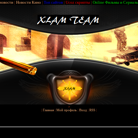
новости
|
Новости Кино
|
Топ сайтов
|
Ucoz скрипты
|
Online Фильмы и Сериал
>
|
Главная
|
Мой профиль
|
Вход
|
RSS
|