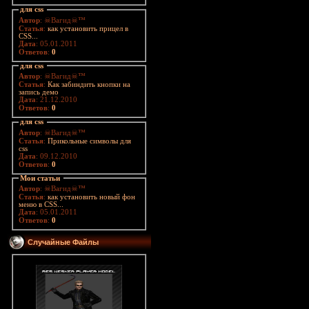
для css
Автор
: ☠Вагид☠™
Статья
:
как установить прицел в
CSS...
Дата
: 05.01.2011
Ответов
:
0
для css
Автор
: ☠Вагид☠™
Статья
:
Как забиндить кнопки на
запись демо
Дата
: 21.12.2010
Ответов
:
0
для css
Автор
: ☠Вагид☠™
Статья
:
Прикольные символы для
css
Дата
: 09.12.2010
Ответов
:
0
Мои статьи
Автор
: ☠Вагид☠™
Статья
:
как установить новый фон
меню в CSS...
Дата
: 05.01.2011
Ответов
:
0
Случайные Файлы